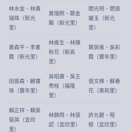
林水金、林黃
閻光明、閻張
黃瑞照、鄭金
瑞珠（新光
鑾玉（新光
蘭（新光里）
里）
里）
林進生、林陳
黃森平、李素
葉英進、吳彩
秋花（新高
霞（新光里）
霞（豐年里）
里）
吳昭廣、吳王
田振森、顧寶
張文樟、蘇春
秀桂（福隆
珠（豐年里）
花（東和里）
里）
賴正祥、賴吳
林錦飛、林張
許允碧、程
菊英（宜欣
認（宜欣里）
郁（宜欣里）
里）