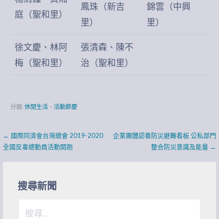
鳳珠（新吉
錦雲（中興
庭（聖和里）
里）
里）
徐文慶、林阿
張清森、陳不
梅（聖和里）
治（聖和里）
分類:
休閒生活
、
活動節慶
文
← 國際同濟會台灣總會 2019-2020
企業團體認養防災避難看板 公私部門
全國反毒總動員活動開跑
整合防災意識及能量 →
章
導
搜尋新聞
覽
搜
尋