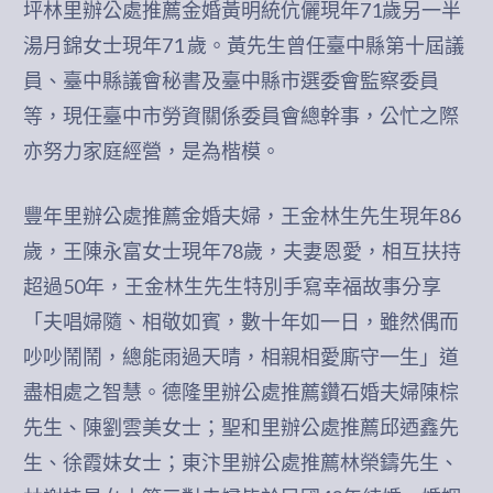
坪林里辦公處推薦金婚黃明統伉儷現年71歲另一半
湯月錦女士現年71 歲。黃先生曾任臺中縣第十屆議
員、臺中縣議會秘書及臺中縣市選委會監察委員
等，現任臺中市勞資關係委員會總幹事，公忙之際
亦努力家庭經營，是為楷模。
豐年里辦公處推薦金婚夫婦，王金林生先生現年86
歲，王陳永富女士現年78歲，夫妻恩愛，相互扶持
超過50年，王金林生先生特別手寫幸福故事分享
「夫唱婦隨、相敬如賓，數十年如一日，雖然偶而
吵吵鬧鬧，總能雨過天晴，相親相愛廝守一生」道
盡相處之智慧。德隆里辦公處推薦鑽石婚夫婦陳棕
先生、陳劉雲美女士；聖和里辦公處推薦邱迺鑫先
生、徐霞妹女士；東汴里辦公處推薦林榮鑄先生、