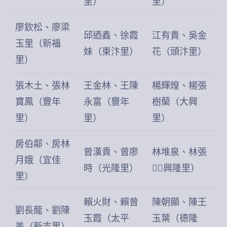
里）
里）
廖欽松、廖梁
邱迺鑫、徐霞
江有貴、吳金
玉里（新福
妹（東汴里）
花（頭汴里）
里）
張木土、張林
王金林、王陳
楊輝煌、楊張
寶鳳（豐年
永富（豐年
樹蘭（大興
里）
里）
里）
房伯鄰、房林
曾漢貴、曾廖
林堆泉、林張
月娥（宜佳
時（光隆里）
（興隆里）
里）
賴火財、賴曾
陳朝顯、陳王
劉長龍、劉陳
玉霞（太平
玉葉（德隆
美（新吉里）