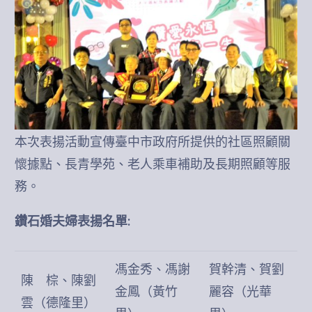
本次表揚活動宣傳臺中市政府所提供的社區照顧關
懷據點、長青學苑、老人乘車補助及長期照顧等服
務。
鑽石婚夫婦表揚名單:
馮金秀、馮謝
賀幹清、賀劉
陳 棕、陳劉
金鳳（黃竹
麗容（光華
雲（德隆里）