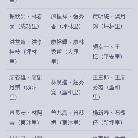
里）
賴秋男、林春
施振祥、張秀
黃明統、湯月
菊（成功里）
香（坪林里）
錦（坪林里）
洪益寶、洪李
廖裕輝、廖林
顏幸一、王
桂枝（坪林
秀蓮（大興
梅（平安里）
里）
里）
廖義雄、廖劉
王三郎、王廖
林廣進、莊秀
月嬌（頭汴
秀霞（聖和
寬（聖和里）
里）
里）
蕭長安、林阿
曾九高、曾蔡
楊新春、石𤆬
美（東汴里）
綢（東汴里）
仔（新坪里）