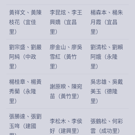
黃祥文、黃陳
李昆炫、李王
楊森本、楊朱
枝花（宜佳
興嬌（宜昌
月霞（宜昌
里）
里）
里）
劉宗盛、劉嚴
廖金山、廖吳
劉清松、劉賴
阿純（中政
雪紅（黃竹
阿娥（永隆
里）
里）
里）
楊桂章、楊黃
吳忠雄、吳戴
謝原睽、陳宛
秀蘭（永隆
美玉（德隆
苗（黃竹里）
里）
里）
張勝達、張劉
李松木、李侯
張鶴松、何彩
玉哖（建國
好（建興里）
雲（成功里）