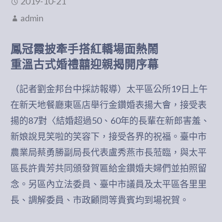
2019-10-21
admin
鳳冠霞披牽手搭紅轎場面熱鬧
重溫古式婚禮囍迎親揭開序幕
（記者劉金邦台中採訪報導）太平區公所19日上午
在新天地餐廳東區店舉行金鑽婚表揚大會，接受表
揚的87對〈結婚超過50、60年的長輩在新郎害羞、
新娘說見笑啦的笑容下，接受各界的祝福。臺中市
農業局蔡勇勝副局長代表盧秀燕市長蒞臨，與太平
區長許貴芳共同頒發賀匾給金鑽婚夫婦們並拍照留
念。另區內立法委員、臺中市議員及太平區各里里
長、調解委員、市政顧問等貴賓均到場祝賀。