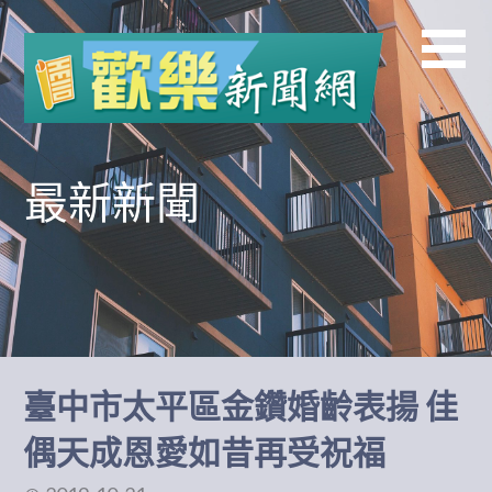
跳
至
主
要
內
容
最新新聞
臺中市太平區金鑽婚齡表揚 佳
偶天成恩愛如昔再受祝福