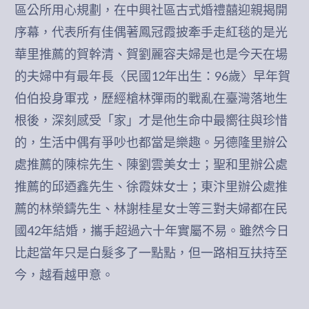
區公所用心規劃，在中興社區古式婚禮囍迎親揭開
序幕，代表所有佳偶著鳳冠霞披牽手走紅毯的是光
華里推薦的賀幹清、賀劉麗容夫婦是也是今天在場
的夫婦中有最年長〈民國12年出生：96歲〉早年賀
伯伯投身軍戎，歷經槍林彈雨的戰亂在臺灣落地生
根後，深刻感受「家」才是他生命中最嚮往與珍惜
的，生活中偶有爭吵也都當是樂趣。另德隆里辦公
處推薦的陳棕先生、陳劉雲美女士；聖和里辦公處
推薦的邱迺鑫先生、徐霞妹女士；東汴里辦公處推
薦的林榮鑄先生、林謝桂星女士等三對夫婦都在民
國42年結婚，攜手超過六十年實屬不易。雖然今日
比起當年只是白髮多了一點點，但一路相互扶持至
今，越看越甲意。