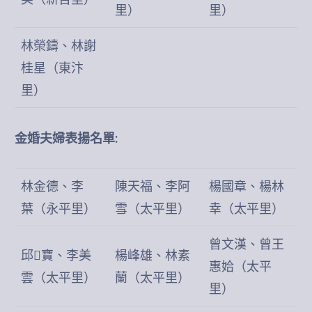
里）
里）
林榮鑄、林謝
桂星（東汴
里）
金婚夫婦表揚名單:
林金德、李
陳天福、李阿
楊國章、楊林
葉（永平里）
雪（太平里）
幸（太平里）
曾文漢、曾王
邱寶、李美
楊峰雄、林素
惠姶（太平
雲（太平里）
蘭（太平里）
里）