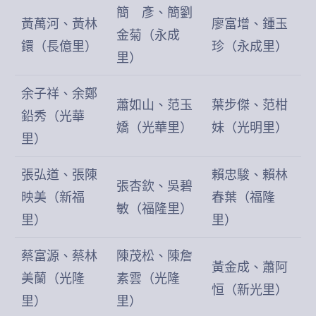
簡 彥、簡劉
黃萬河、黃林
廖富增、鍾玉
金菊（永成
鐶（長億里）
珍（永成里）
里）
余子祥、余鄭
蕭如山、范玉
葉步傑、范柑
鉛秀（光華
嬌（光華里）
妹（光明里）
里）
張弘道、張陳
賴忠駿、賴林
張杏欽、吳碧
映美（新福
春葉（福隆
敏（福隆里）
里）
里）
蔡富源、蔡林
陳茂松、陳詹
黃金成、蕭阿
美蘭（光隆
素雲（光隆
恒（新光里）
里）
里）