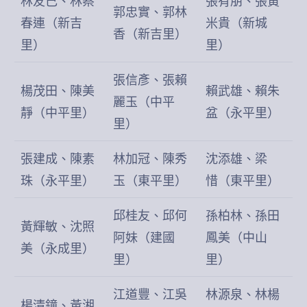
林友己、林蔡
張有朋、張黃
郭忠實、郭林
春連（新吉
米貴（新城
香（新吉里）
里）
里）
張信彥、張賴
楊茂田、陳美
賴武雄、賴朱
麗玉（中平
靜（中平里）
盆（永平里）
里）
張建成、陳素
林加冠、陳秀
沈添雄、梁
珠（永平里）
玉（東平里）
惜（東平里）
邱桂友、邱何
孫柏林、孫田
黃輝敏、沈照
阿妹（建國
鳳美（中山
美（永成里）
里）
里）
江道豐、江吳
林源泉、林楊
楊清鐘、黃湘