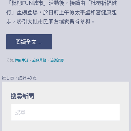
「枇杷FUN城市」活動後，接續由「枇杷祈福健
行」重磅登場，於日前上午假太平聖和宮健康起
走，吸引大批市民朋友攜家帶眷參與。
閱讀全文 →
分類:
休閒生活
、
旅遊景點
、
活動節慶
[文
第 1 頁，總計 40 頁
章]
搜尋新聞
導
搜
覽
尋
關
鍵