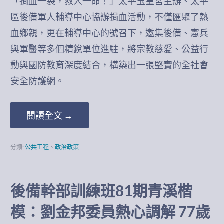
「捐血一袋，救人一命！」太平玉皇宮主辦、太平
區後備軍人輔導中心協辦捐血活動，不僅匯聚了熱
血鄉親，更在輔導中心的號召下，邀集後備、憲兵
與軍醫等多個精銳單位進駐，將宗教慈愛、公益行
動與國防教育深度結合，構築出一張堅實的全社會
安全防護網。
閱讀全文 →
分類:
公共工程
、
政治政策
後備幹部訓練班81期青溪楷
模：劉金邦委員熱心調解 77歲