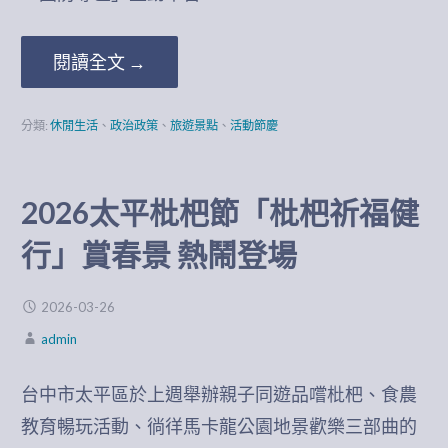
閱讀全文 →
分類:
休閒生活
、
政治政策
、
旅遊景點
、
活動節慶
2026太平枇杷節「枇杷祈福健
行」賞春景 熱鬧登場
2026-03-26
admin
台中市太平區於上週舉辦親子同遊品嚐枇杷、食農
教育暢玩活動、徜徉馬卡龍公園地景歡樂三部曲的