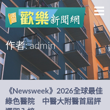
跳
至
主
要
內
容
作者: admin
《Newsweek》2026全球最佳
綠色醫院 中醫大附醫首屆評