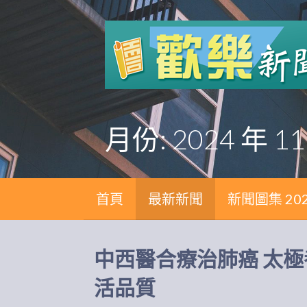
跳
至
主
要
內
容
月份: 2024 年 11
首頁
最新新聞
新聞圖集 20
中西醫合療治肺癌 太
活品質