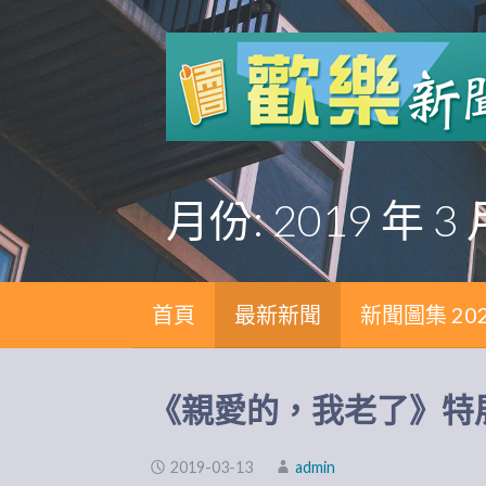
跳
至
主
要
內
容
月份: 2019 年 3 
首頁
最新新聞
新聞圖集 20
《親愛的，我老了》特展至
2019-03-13
admin