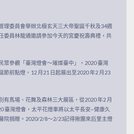
管理委員會舉辦北極玄天三大帝聖誕千秋及34週
任委員林龍通邀請參加今天的宮慶祝壽典禮，共
眾參觀「臺灣燈會～璀燦臺中」，2020 臺灣
燈，12 月21 日起展出至2020 年2 月23
馬場、花舞及森林三大展區，從2020 年2 月
2020 臺灣燈會，太平花燈車將以太平長安~健康久
捐贈。2020/2/8～2/23記得揪團來后里主燈