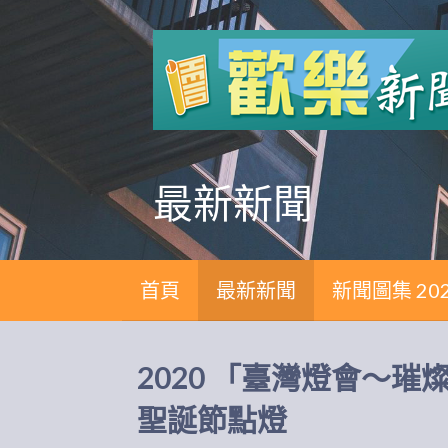
跳
至
主
要
內
容
最新新聞
首頁
最新新聞
新聞圖集 20
2020 「臺灣燈會～
聖誕節點燈