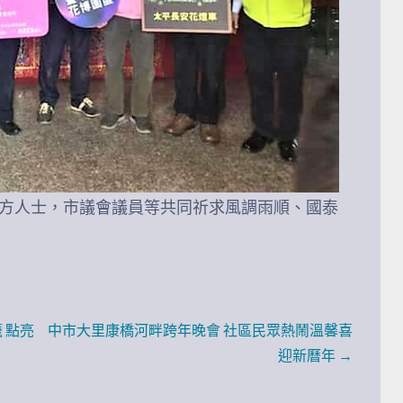
地方人士，市議會議員等共同祈求風調雨順、國泰
 點亮
中市大里康橋河畔跨年晚會 社區民眾熱鬧溫馨喜
迎新曆年 →