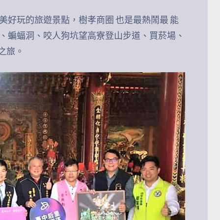
美好玩的旅遊景點，樹孝商圈 也是最熱鬧最 能
橋、蝙蝠洞、咬人狗坑望高寮登山步道、買菸場、
之旅。