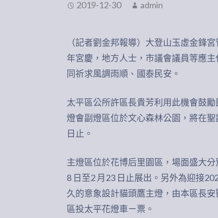
2019-12-30
admin
（記者劉金邦報導）大登山玉虛金鋒宮
年宮慶，地方人士，市議會議員等應主
同祈求風調雨順、國泰民安。
太平區公所許區長貴芳利用此機會鼓勵民
燈會副燈區位於文心森林公園，將在聖誕節前點
日止。
主燈區位於花博后里園區，場面盛大分別有
8 日至2 月23 日止展出。另外為迎接
久的意象設計貓頭鷹主燈，由本區長安醫院
區投太平花燈車ㄧ票。