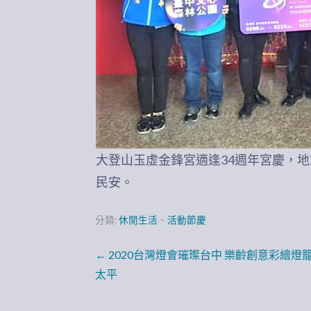
大登山玉虛金鋒宮適逢34週年宮慶，
民安。
分類:
休閒生活
、
活動節慶
文
← 2020台灣燈會璀璨台中 樂齡創意彩繪燈籠
太平
章