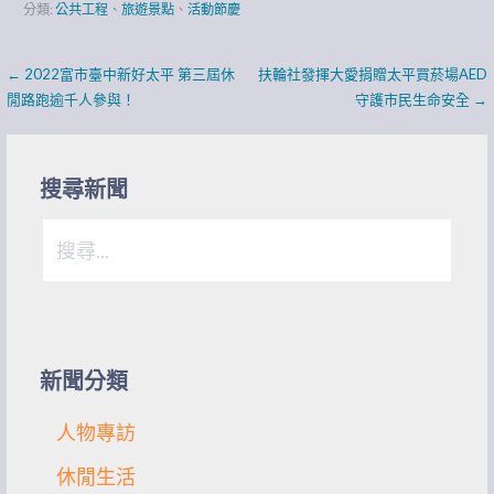
分類:
公共工程
、
旅遊景點
、
活動節慶
文
← 2022富市臺中新好太平 第三屆休
扶輪社發揮大愛捐贈太平買菸場AED
閒路跑逾千人參與！
守護市民生命安全 →
章
導
搜尋新聞
覽
搜
尋
關
鍵
字:
新聞分類
人物專訪
休閒生活