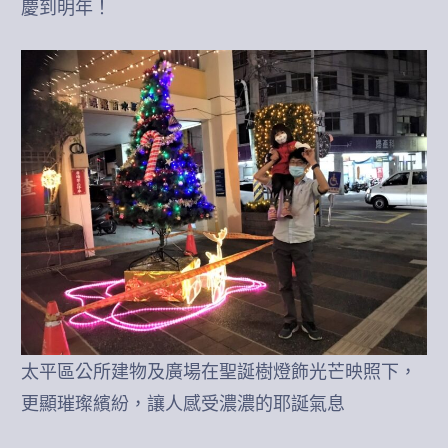
慶到明年！
太平區公所建物及廣場在聖誕樹燈飾光芒映照下，
更顯璀璨繽紛，讓人感受濃濃的耶誕氣息