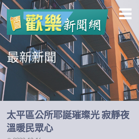
跳
至
主
要
內
容
最新新聞
太平區公所耶誕璀璨光 寂靜夜
溫暖民眾心