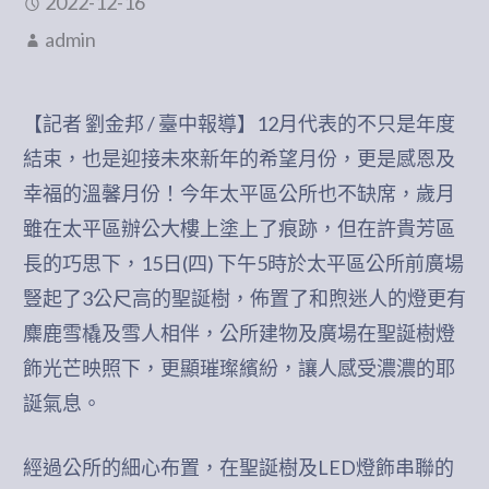
2022-12-16
admin
【記者 劉金邦 / 臺中報導】12月代表的不只是年度
結束，也是迎接未來新年的希望月份，更是感恩及
幸福的溫馨月份！今年太平區公所也不缺席，歲月
雖在太平區辦公大樓上塗上了痕跡，但在許貴芳區
長的巧思下，15日(四) 下午5時於太平區公所前廣場
豎起了3公尺高的聖誕樹，佈置了和煦迷人的燈更有
麋鹿雪橇及雪人相伴，公所建物及廣場在聖誕樹燈
飾光芒映照下，更顯璀璨繽紛，讓人感受濃濃的耶
誕氣息。
經過公所的細心布置，在聖誕樹及LED燈飾串聯的