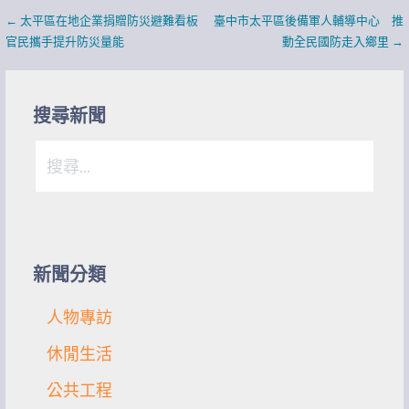
文
← 太平區在地企業捐贈防災避難看板
臺中市太平區後備軍人輔導中心 推
官民攜手提升防災量能
動全民國防走入鄉里 →
章
導
搜尋新聞
覽
搜
尋
關
鍵
字:
新聞分類
人物專訪
休閒生活
公共工程