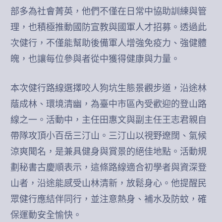
部多為社會菁英，他們不僅在日常中協助訓練與管
理，也積極推動國防宣教與國軍人才招募。透過此
次健行，不僅能幫助後備軍人增強免疫力、強健體
魄，也讓每位參與者從中獲得健康與力量。
本次健行路線選擇咬人狗坑生態景觀步道，沿途林
蔭成林、環境清幽，為臺中市區內受歡迎的登山路
線之一。活動中，主任田惠文與副主任王志君親自
帶隊攻頂小百岳三汀山。三汀山以視野遼闊、氣候
涼爽聞名，是兼具健身與賞景的絕佳地點。活動規
劃秘書古慶順表示，這條路線適合初學者與資深登
山者，沿途能感受山林清新，放鬆身心。他提醒民
眾健行應結伴同行，並注意熱身、補水及防蚊，確
保運動安全愉快。