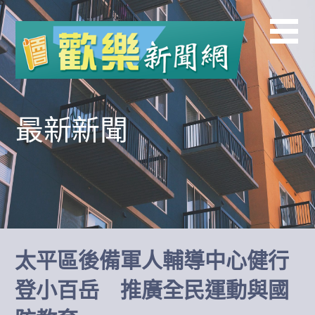
跳
至
主
要
內
容
最新新聞
太平區後備軍人輔導中心健行
登小百岳 推廣全民運動與國